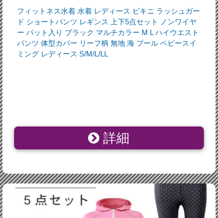
フィットネス水着 水着 レディース ビキニ ラッシュガー
ド ショートパンツ レギンス 上下5点セット ノンワイヤ
ー パット入り ブラック マルチカラー M L ハイウエスト
パンツ 体型カバー リーフ柄 無地 海 プール ベビースイ
ミング レディース S/M/L/LL
詳細