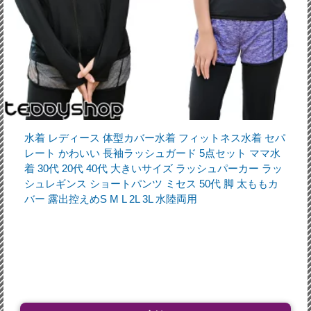
水着 レディース 体型カバー水着 フィットネス水着 セパ
レート かわいい 長袖ラッシュガード 5点セット ママ水
着 30代 20代 40代 大きいサイズ ラッシュパーカー ラッ
シュレギンス ショートパンツ ミセス 50代 脚 太ももカ
バー 露出控えめS M L 2L 3L 水陸両用