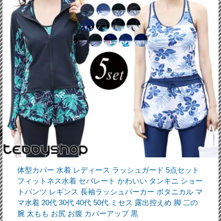
体型カバー 水着 レディース ラッシュガード 5点セット
フィットネス水着 セパレート かわいい タンキニ ショー
トパンツ レギンス 長袖ラッシュパーカー ボタニカル マ
マ水着 20代 30代 40代 50代 ミセス 露出控えめ 脚 二の
腕 太もも お尻 お腹 カバーアップ 黒